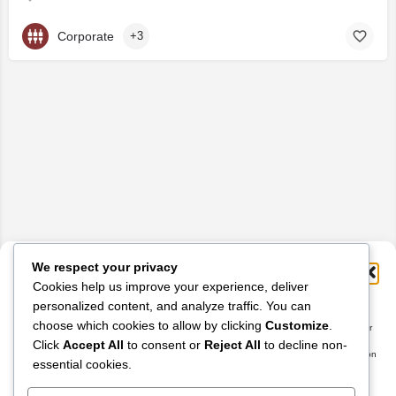
Corporate
+3
We respect your privacy
Gérer le consentement
Cookies help us improve your experience, deliver
personalized content, and analyze traffic. You can
Pour offrir les meilleures expériences, nous utilisons des technologies telles que les
choose which cookies to allow by clicking
Customize
.
cookies pour stocker et/ou accéder aux informations des appareils. Le fait de consentir
à ces technologies nous permettra de traiter des données telles que le comportement
Click
Accept All
to consent or
Reject All
to decline non-
de navigation ou les ID uniques sur ce site. Le fait de ne pas consentir ou de retirer son
essential cookies.
consentement peut avoir un effet négatif sur certaines caractéristiques et fonctions.