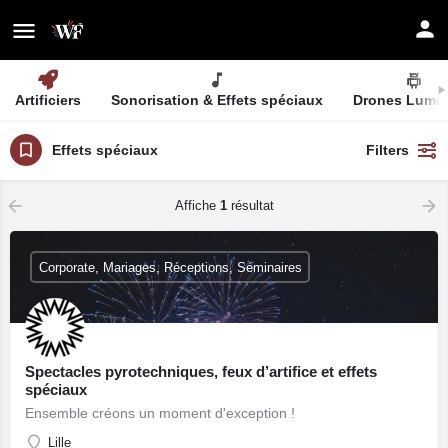
Artificiers
Sonorisation & Effets spéciaux
Drones Lumi
Effets spéciaux
Filters
Affiche
1
résultat
Corporate, Mariages, Réceptions, Séminaires
Spectacles pyrotechniques, feux d’artifice et effets
spéciaux
Ensemble créons un moment d'exception !
Lille