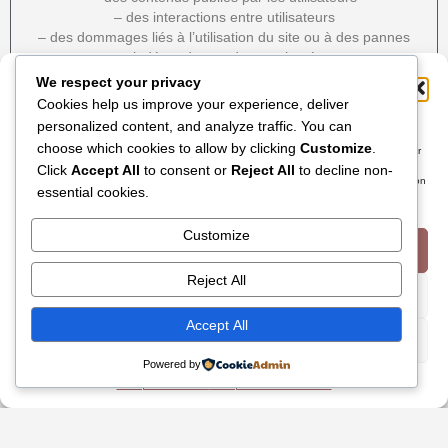
– des interactions entre utilisateurs
– des dommages liés à l’utilisation du site ou à des pannes
indépendantes de sa volonté
We respect your privacy
Gérer le consentement
Cookies help us improve your experience, deliver
10.
Modification des CGU
personalized content, and analyze traffic. You can
Pour offrir les meilleures expériences, nous utilisons des technologies telles que les
choose which cookies to allow by clicking
Customize
.
L’Éditeur peut modifier les CGU à tout moment.
cookies pour stocker et/ou accéder aux informations des appareils. Le fait de consentir
à ces technologies nous permettra de traiter des données telles que le comportement
Les changements sont applicables dès leur mise en ligne.
Click
Accept All
to consent or
Reject All
to decline non-
de navigation ou les ID uniques sur ce site. Le fait de ne pas consentir ou de retirer son
essential cookies.
consentement peut avoir un effet négatif sur certaines caractéristiques et fonctions.
11.
Loi applicable
Customize
Accepter
Les présentes CGU sont soumises au droit français.
Reject All
Refuser
Accept All
Voir les préférences
Powered by
Politique de cookies
Politique de confidentialité